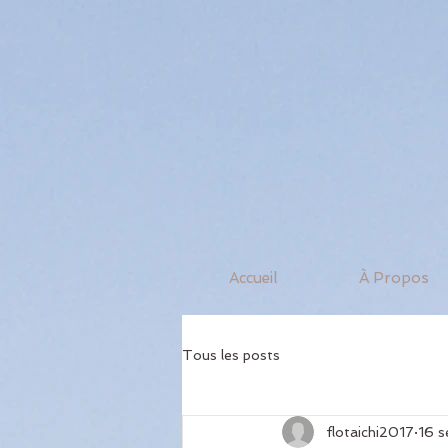
Accueil
À Propos
Tous les posts
flotaichi2017
16 s