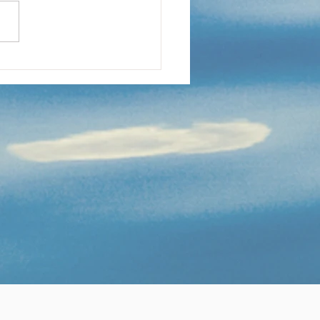
été sportif à tous !
ise des cours le lundi 2
embre, juste avant le
dez-vous immanquable
a rentrée, le Carrefour
associations de
les, le samedi 14
tembre 2024