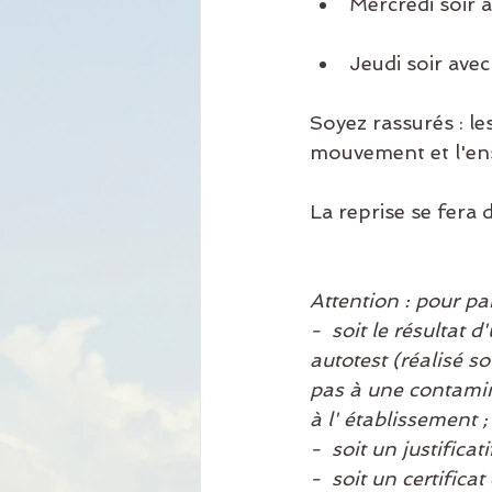
Mercredi soir 
Jeudi soir ave
Soyez rassurés : l
mouvement et l'ens
La reprise se fera
Attention : pour pa
-  soit le résultat
autotest (réalisé s
pas à une contamina
à l' établissement ;
-  soit un justifica
-  soit un certific