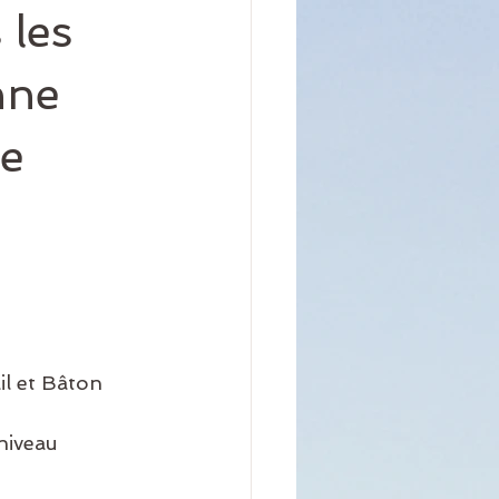
 les
nne
re
il et Bâton
niveau