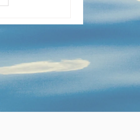
été sportif à tous !
ise des cours le lundi 2
embre, juste avant le
dez-vous immanquable
a rentrée, le Carrefour
associations de
les, le samedi 14
tembre 2024