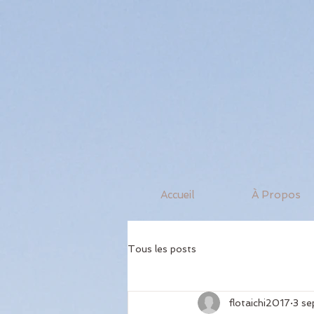
Accueil
À Propos
Tous les posts
flotaichi2017
3 se