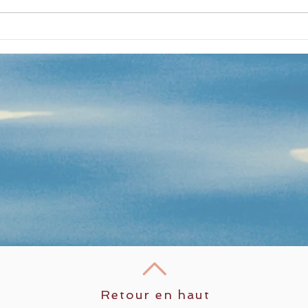
Patrick, laissez-vous tenter
par des cours de tai chi en...
Bel 
Repr
sept
ren
de l
des 
Chel
sep
Retour en haut